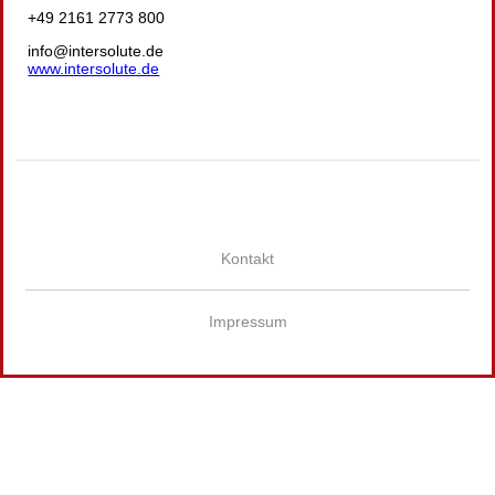
+49 2161 2773 800
info@intersolute.de
www.intersolute.de
Kontakt
Impressum
Wir
verwenden
auf
unserer
Website
technisch