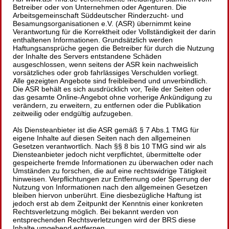
Betreiber oder von Unternehmen oder Agenturen. Die
Arbeitsgemeinschaft Süddeutscher Rinderzucht- und
Besamungsorganisationen e.V. (ASR) übernimmt keine
Verantwortung für die Korrektheit oder Vollständigkeit der darin
enthaltenen Informationen. Grundsätzlich werden
Haftungsansprüche gegen die Betreiber für durch die Nutzung
der Inhalte des Servers entstandene Schäden
ausgeschlossen, wenn seitens der ASR kein nachweislich
vorsätzliches oder grob fahrlässiges Verschulden vorliegt.
Alle gezeigten Angebote sind freibleibend und unverbindlich.
Die ASR behält es sich ausdrücklich vor, Teile der Seiten oder
das gesamte Online-Angebot ohne vorherige Ankündigung zu
verändern, zu erweitern, zu entfernen oder die Publikation
zeitweilig oder endgültig aufzugeben.
Als Diensteanbieter ist die ASR gemäß § 7 Abs.1 TMG für
eigene Inhalte auf diesen Seiten nach den allgemeinen
Gesetzen verantwortlich. Nach §§ 8 bis 10 TMG sind wir als
Diensteanbieter jedoch nicht verpflichtet, übermittelte oder
gespeicherte fremde Informationen zu überwachen oder nach
Umständen zu forschen, die auf eine rechtswidrige Tätigkeit
hinweisen. Verpflichtungen zur Entfernung oder Sperrung der
Nutzung von Informationen nach den allgemeinen Gesetzen
bleiben hiervon unberührt. Eine diesbezügliche Haftung ist
jedoch erst ab dem Zeitpunkt der Kenntnis einer konkreten
Rechtsverletzung möglich. Bei bekannt werden von
entsprechenden Rechtsverletzungen wird der BRS diese
Inhalte umgehend entfernen.