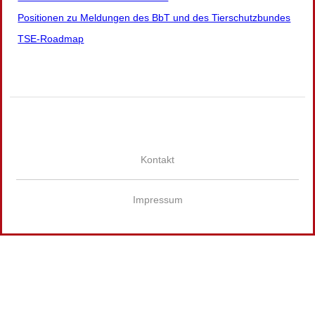
Positionen zu Meldungen des BbT und des Tierschutzbundes
TSE-Roadmap
Kontakt
Impressum
Wir
verwenden
auf
unserer
Website
technisch