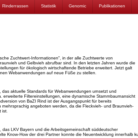
Rinderrassen
Statistik
Genomic
Publikationen
sche Zuchtwert-Informationen
, in der alle Zuchtwerte von
aunvieh und Gelbvieh abrufbar sind. In den letzten Jahren wurde die
ungen für ökologisch wirtschaftende Betriebe erweitert. Jetzt galt
ernen Webanwendungen auf neue Füße zu stellen.
atz, das aktuelle Standards für Webanwendungen umsetzt und
.a. erweiterte Filtereinstellungen, eine dynamische Stammbaumansicht
ndversion von BaZI Rind ist der Ausgangspunkt für bereits
h mehrsprachig angeboten werden, da die Fleckvieh- und Braunvieh-
ist.
LfL, das LKV Bayern und die Arbeitsgemeinschaft süddeutscher
 Know-How der drei Partner konnte die Neuentwicklung innerhalb kurz