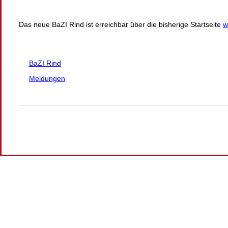
Das neue BaZI Rind ist erreichbar über die bisherige Startseite
w
BaZI Rind
Meldungen
Wir
verwenden
auf
unserer
Website
technisch
notwendige
Cookies,