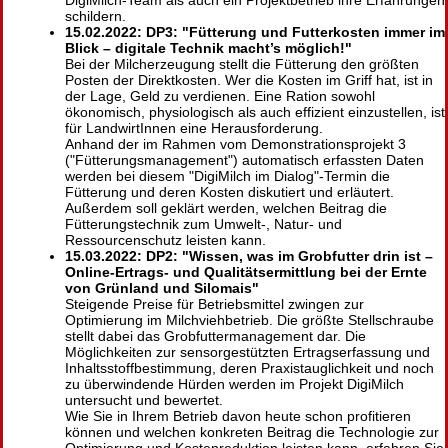
DigiMilch-Team als auch ein Projektbetrieb ihre Erfahrungen
schildern.
15.02.2022: DP3:
Fütterung und Futterkosten immer im
Blick – digitale Technik macht’s möglich!
Bei der Milcherzeugung stellt die Fütterung den größten
Posten der Direktkosten. Wer die Kosten im Griff hat, ist in
der Lage, Geld zu verdienen. Eine Ration sowohl
ökonomisch, physiologisch als auch effizient einzustellen, ist
für LandwirtInnen eine Herausforderung.
Anhand der im Rahmen vom Demonstrationsprojekt 3
(
Fütterungsmanagement
) automatisch erfassten Daten
werden bei diesem
DigiMilch im Dialog
-Termin die
Fütterung und deren Kosten diskutiert und erläutert.
Außerdem soll geklärt werden, welchen Beitrag die
Fütterungstechnik zum Umwelt-, Natur- und
Ressourcenschutz leisten kann.
15.03.2022: DP2:
Wissen, was im Grobfutter drin ist –
Online-Ertrags- und Qualitätsermittlung bei der Ernte
von Grünland und Silomais
Steigende Preise für Betriebsmittel zwingen zur
Optimierung im Milchviehbetrieb. Die größte Stellschraube
stellt dabei das Grobfuttermanagement dar. Die
Möglichkeiten zur sensorgestützten Ertragserfassung und
Inhaltsstoffbestimmung, deren Praxistauglichkeit und noch
zu überwindende Hürden werden im Projekt DigiMilch
untersucht und bewertet.
Wie Sie in Ihrem Betrieb davon heute schon profitieren
können und welchen konkreten Beitrag die Technologie zur