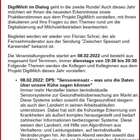
DigiMilch im Dialog
geht in die zweite Runde! Auch dieses Jahr
möchten wir Ihnen die neuesten Erkenntnisse sowie
Praktikerstimmen aus dem Projekt DigiMilch vorstellen, mit Ihnen
diskutieren und Ihre Fragen zu den Themen rund um die
Digitalisierung auf Milchviehbetrieben beantworten.
Begleitet werden wir wieder von Florian Schrei, der als
Fernsehmoderator aus der Sendung
Zwischen Spessart und
Karwendel
bekannt ist.
Die Veranstaltungsreihe startet am
08.02.2022
und besteht aus
insgesamt fünf Terminen, immer
dienstags von 19:30 bis 20:30
.
Folgende Themen werden die Kollegen und Kolleginnen aus dem
Projekt DigiMilch dieses Jahr vorstellen:
08.02.2022: DP5:
Sensoreinsatz – was uns die Daten
über unsere Kühe sagen können
Immer mehr Hersteller bieten tierindividuelle
Sensorsysteme zur Gesundheitsüberwachung am Markt an.
Diese Systeme sollen sowohl die Tiergesundheit steigern
als auch den Landwirt in seinen Arbeitsabläufen
unterstützen. Dabei hat sich die frühzeitige Erkennung von
Krankheiten als äußert komplex herausgestellt und bedarf
zahlreicher Informationen tierbezogener Systeme. Diese
weisen den Landwirt, mit Hilfe von Algorithmen aus
Verhaltens- und Leistungsdaten, auf tierindividuelle
Veränderungen hin. An diesem Abend werden sowohl das