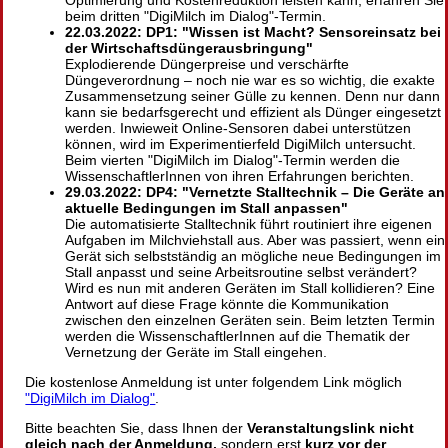
Optimierung und Kostenreduktion leisten kann, erfahren Sie
beim dritten
DigiMilch im Dialog
-Termin.
22.03.2022: DP1:
Wissen ist Macht? Sensoreinsatz bei
der Wirtschaftsdüngerausbringung
Explodierende Düngerpreise und verschärfte
Düngeverordnung – noch nie war es so wichtig, die exakte
Zusammensetzung seiner Gülle zu kennen. Denn nur dann
kann sie bedarfsgerecht und effizient als Dünger eingesetzt
werden. Inwieweit Online-Sensoren dabei unterstützen
können, wird im Experimentierfeld DigiMilch untersucht.
Beim vierten
DigiMilch im Dialog
-Termin werden die
WissenschaftlerInnen von ihren Erfahrungen berichten.
29.03.2022: DP4:
Vernetzte Stalltechnik – Die Geräte an
aktuelle Bedingungen im Stall anpassen
Die automatisierte Stalltechnik führt routiniert ihre eigenen
Aufgaben im Milchviehstall aus. Aber was passiert, wenn ein
Gerät sich selbstständig an mögliche neue Bedingungen im
Stall anpasst und seine Arbeitsroutine selbst verändert?
Wird es nun mit anderen Geräten im Stall kollidieren? Eine
Antwort auf diese Frage könnte die Kommunikation
zwischen den einzelnen Geräten sein. Beim letzten Termin
werden die WissenschaftlerInnen auf die Thematik der
Vernetzung der Geräte im Stall eingehen.
Die kostenlose Anmeldung ist unter folgendem Link möglich
"DigiMilch im Dialog"
.
Bitte beachten Sie, dass Ihnen der
Veranstaltungslink nicht
gleich nach der Anmeldung,
sondern erst
kurz vor der